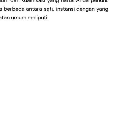
m dan kualifikasi yang harus Anda penuhi.
a berbeda antara satu instansi dengan yang
atan umum meliputi: