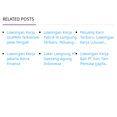
RELATED POSTS
Lowongan Kerja
Lowongan Kerja
Peluang Karir
GraPARI Telkomsel
Pabrik di Lampung
Terbaru: Lowongan
Jawa Tengah
Terbaru: Peluang
Kerja Lulusan
Karir di Industri
SMA/SMK di
Manufaktur
Lampung
Lowongan Kerja
Loker Lampung PT.
Lowongan Kerja
Jakarta Adira
Daesang Agung
Bali PT Suri Tani
Finance
Indonesia
Pemuka (Japfa
Group)